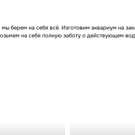
мы берем на себя всё. Изготовим аквариум на зак
озьмем на себя полную заботу о действующем во
аквариумов
Обслуживание
аквариумов
 аквариума
Замена
дна
Ремонт аквариумных
Обслуживание морского акв
Обслуживание пресноводног
Проверка состояния воды и 
Перевозка аквариумов
аквариумов