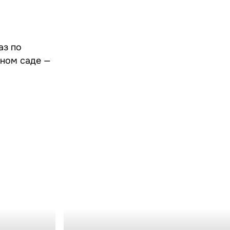
аз по
дном саде —
Аквариумные тумбы и
крышки
ариума
Изготовление аквариумных крышек
о аквариума
Аквариумные тумбы на металлокаркасе
оборудования
Аквариумные тумбы без металлокаркаса
Комплектация
Стойки для аквариумов
Профиль для
аквариумной крышки