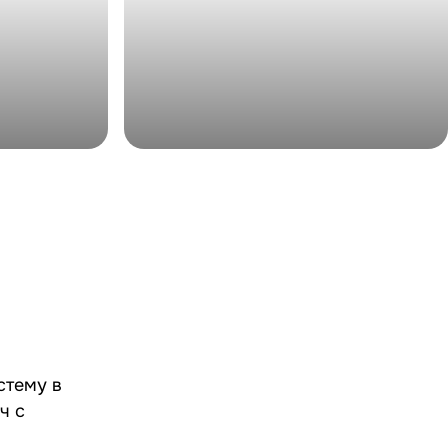
стему в
ч с