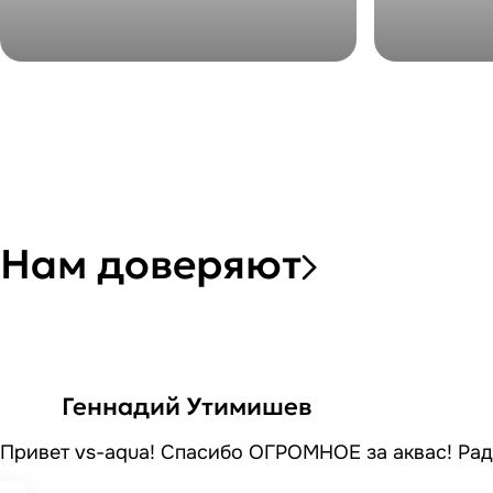
Аквариум в офис
Встроенный а
Тумба для Google
Встроен
Мытища
Нам доверяют
Геннадий Утимишев
Привет vs-aqua! Спасибо ОГРОМНОЕ за аквас! Рад 