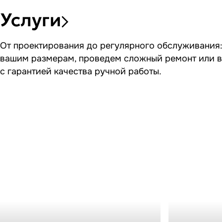
Услуги
От проектирования до регулярного обслуживания: 
вашим размерам, проведем сложный ремонт или в
с гарантией качества ручной работы.
Изготовление
Ремонт 
аквариумов
Замена стекла
аквариумного 
Аквариум под ключ
Аквариум в офис
светильников
Аквариум в ресторан
Аквариум в
интерьере
Аквариум для Гарра Руфа
Морской аквариум
Пресноводный
аквариум
Встроенный аквариум
Угловой аквариум
Промышленные
аквариумы