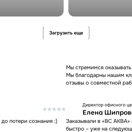
квариум
Встроенный аквариум
ный аквариум в
Встроенный аква
Загрузить еще
х
Красково
Мы стремимся оказывать 
Мы благодарны нашим кл
отзывы о совместной раб
Директор офисного це
Елена Шипров
до потери сознания :)
Заказывали в «ВС АКВА» 
быстро – уже на следую