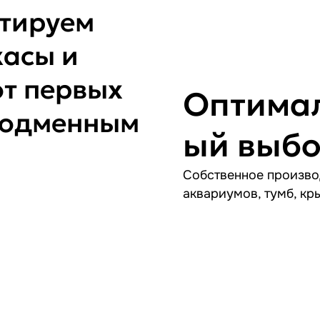
ктируем
асы и
от первых
Оптима
 подменным
ый выб
Собственное произво
аквариумов, тумб, кр