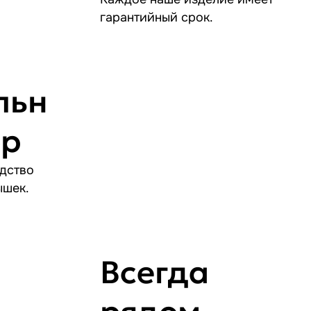
гарантийный срок.
льн
ор
дство
ышек.
Всегда