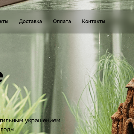
кты
Доставка
Оплата
Контакты
е
стильным украшением
 годы.