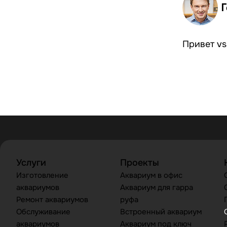
Привет vs
Услуги
Проекты
Изготовление
Аквариум в офис
аквариумов
Аквариум для гарра
Ремонт аквариумов
руфа
Обслуживание
Встроенный аквариум
аквариумов
Аквариум под ключ