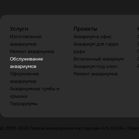
Услуги
Проекты
Изготовление
Аквариум в офис
аквариумов
Аквариум для гарра
Ремонт аквариумов
руфа
Обслуживание
Встроенный аквариум
аквариумов
Аквариум под ключ
Оформление
Ремонт аквариумов
аквариумов
Аквариумные тумбы и
крышки
Террариумы
© 2005-2026 Первая аквариумная мастерская «VS-AQUA». Ювели