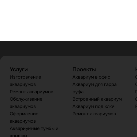
Услуги
Проекты
Изготовление
Аквариум в офис
аквариумов
Аквариум для гарра
Ремонт аквариумов
руфа
Обслуживание
Встроенный аквариум
аквариумов
Аквариум под ключ
Оформление
Ремонт аквариумов
аквариумов
Аквариумные тумбы и
крышки