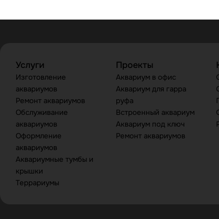
Услуги
Проекты
Изготовление
Аквариум в офис
аквариумов
Аквариум для гарра
Ремонт аквариумов
руфа
Обслуживание
Встроенный аквариум
аквариумов
Аквариум под ключ
Оформление
Ремонт аквариумов
аквариумов
Аквариумные тумбы и
крышки
Террариумы