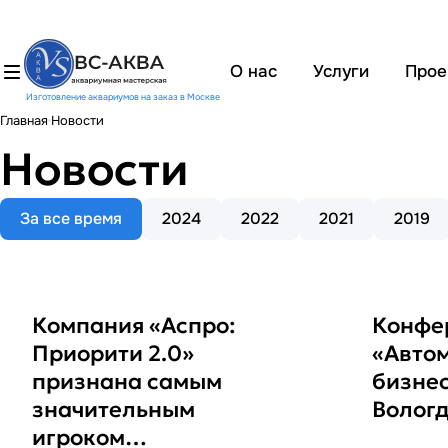
О нас
Услуги
Прое
Изготовление аквариумов на заказ в Москве
Главная
Новости
Новости
За все время
2024
2022
2021
2019
Компания «Аспро:
Конфе
Приорити 2.0»
«Авто
признана самым
бизнес
значительным
Волог
игроком