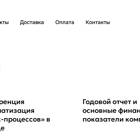
кты
Доставка
Оплата
Контакты
ренция
Годовой отчет и
матизация
основные фина
-процессов» в
показатели ком
де