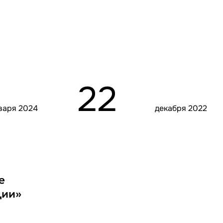
22
варя 2024
декабря 2022
е
ции»